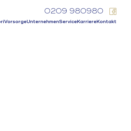
0209 980980
ri
Vorsorge
Unternehmen
Service
Karriere
Kontakt